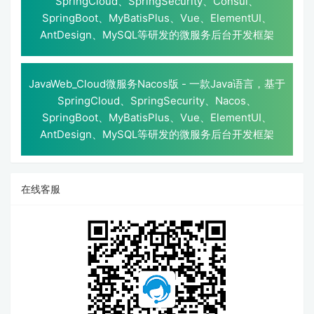
SpringCloud、SpringSecurity、Consul、
SpringBoot、MyBatisPlus、Vue、ElementUI、
AntDesign、MySQL等研发的微服务后台开发框架
JavaWeb_Cloud微服务Nacos版 - 一款Java语言，基于
SpringCloud、SpringSecurity、Nacos、
SpringBoot、MyBatisPlus、Vue、ElementUI、
AntDesign、MySQL等研发的微服务后台开发框架
在线客服