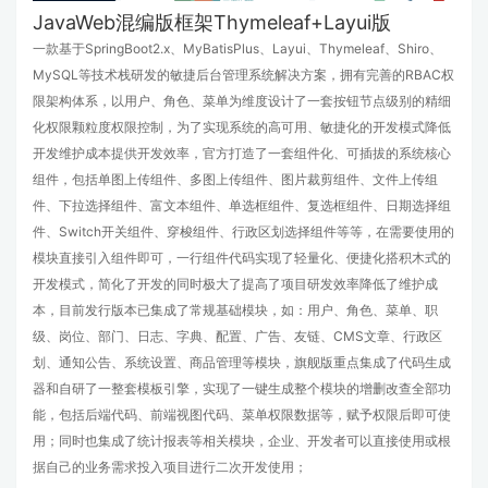
JavaWeb混编版框架Thymeleaf+Layui版
一款基于SpringBoot2.x、MyBatisPlus、Layui、Thymeleaf、Shiro、
MySQL等技术栈研发的敏捷后台管理系统解决方案，拥有完善的RBAC权
限架构体系，以用户、角色、菜单为维度设计了一套按钮节点级别的精细
化权限颗粒度权限控制，为了实现系统的高可用、敏捷化的开发模式降低
开发维护成本提供开发效率，官方打造了一套组件化、可插拔的系统核心
组件，包括单图上传组件、多图上传组件、图片裁剪组件、文件上传组
件、下拉选择组件、富文本组件、单选框组件、复选框组件、日期选择组
件、Switch开关组件、穿梭组件、行政区划选择组件等等，在需要使用的
模块直接引入组件即可，一行组件代码实现了轻量化、便捷化搭积木式的
开发模式，简化了开发的同时极大了提高了项目研发效率降低了维护成
本，目前发行版本已集成了常规基础模块，如：用户、角色、菜单、职
级、岗位、部门、日志、字典、配置、广告、友链、CMS文章、行政区
划、通知公告、系统设置、商品管理等模块，旗舰版重点集成了代码生成
器和自研了一整套模板引擎，实现了一键生成整个模块的增删改查全部功
能，包括后端代码、前端视图代码、菜单权限数据等，赋予权限后即可使
用；同时也集成了统计报表等相关模块，企业、开发者可以直接使用或根
据自己的业务需求投入项目进行二次开发使用；