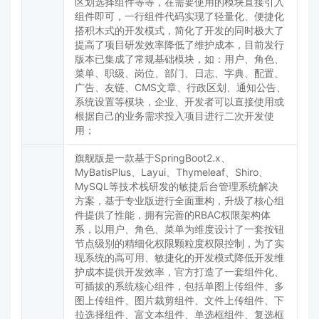
区划选择组件等等，在需要使用的模块直接引入
组件即可，一行组件代码实现了轻量化、便捷化
搭积木式的开发模式，简化了开发的同时极大了
提高了项目研发效率降低了维护成本，目前发行
版本已集成了常规基础模块，如：用户、角色、
菜单、职级、岗位、部门、日志、字典、配置、
广告、友链、CMS文章、行政区划、通知公告、
系统设置等模块，企业、开发者可以直接使用或
根据自己的业务需求投入项目进行二次开发使
用；
旗舰版是一款基于SpringBoot2.x、
MyBatisPlus、Layui、Thymeleaf、Shiro、
MySQL等技术栈研发的敏捷后台管理系统解决
方案，基于专业版进行全面重构，升级了核心组
件提供了性能，拥有完善的RBAC权限架构体
系，以用户、角色、菜单为维度设计了一套按钮
节点级别的精细化权限颗粒度权限控制，为了实
现系统的高可用、敏捷化的开发模式降低开发维
护成本提供开发效率，官方打造了一套组件化、
可插拔的系统核心组件，包括单图上传组件、多
图上传组件、图片裁剪组件、文件上传组件、下
拉选择组件、富文本组件、单选框组件、复选框