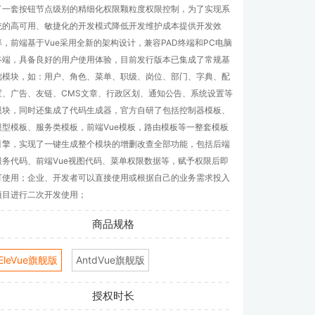
了一套按钮节点级别的精细化权限颗粒度权限控制，为了实现系
统的高可用、敏捷化的开发模式降低开发维护成本提供开发效
率，前端基于Vue采用全新的架构设计，兼容PAD终端和PC电脑
终端，具备良好的用户使用体验，目前发行版本已集成了常规基
础模块，如：用户、角色、菜单、职级、岗位、部门、字典、配
置、广告、友链、CMS文章、行政区划、通知公告、系统设置等
模块，同时还集成了代码生成器，官方自研了包括控制器模板、
模型模板、服务类模板，前端Vue模板，路由模板等一整套模板
引擎，实现了一键生成整个模块的增删改查全部功能，包括后端
服务代码、前端Vue视图代码、菜单权限数据等，赋予权限后即
可使用；企业、开发者可以直接使用或根据自己的业务需求投入
项目进行二次开发使用；
商品规格
EleVue旗舰版
AntdVue旗舰版
授权时长