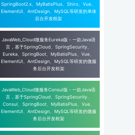
SpringBoot2.x、MyBatisPlus、Shiro、Vue、
ElementUI、AntDesign、MySQL等研发的单体
后台开发框架
JavaWeb_Cloud微服务Eureka版 - 一款Java语
言，基于SpringCloud、SpringSecurity、
Eureka、SpringBoot、MyBatisPlus、Vue、
ElementUI、AntDesign、MySQL等研发的微服
务后台开发框架
JavaWeb_Cloud微服务Consul版 - 一款Java语
言，基于SpringCloud、SpringSecurity、
Consul、SpringBoot、MyBatisPlus、Vue、
ElementUI、AntDesign、MySQL等研发的微服
务后台开发框架