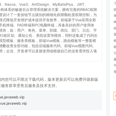
d、Nacos、Vue3、AntDesign、MyBatisPlus、JWT、
架构体系的敏捷后台管理系统解决方案，拥有完善的RBAC权限
度设计了一套按钮节点级别的精细化权限颗粒度权限控制，为
模式降低开发维护成本提供开发效率，前端基于Vue采用全新
手机终端、PAD终端和PC电脑终端，具备良好的用户使用体
模块，如：用户、角色、菜单、职级、岗位、部门、日志、字
、行政区划、通知公告、系统设置等模块，同时还集成了代码生
模型模板、服务类模板，前端Vue模板，路由模板等一整套模
增删改查全部功能，包括后端服务代码、前端Vue视图代码、
用；企业、开发者可以直接使用或根据自己的业务需求投入项
内您可以不限次下载代码，版本更新后可以免费升级新版
术服务群享受售后服务及技术支持。
ue.javaweb.vip
vue.javaweb.vip