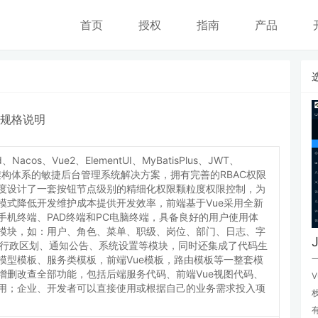
首页
授权
指南
产品
规格说明
d、Nacos、Vue2、ElementUI、MyBatisPlus、JWT、
架构体系的敏捷后台管理系统解决方案，拥有完善的RBAC权限
度设计了一套按钮节点级别的精细化权限颗粒度权限控制，为
模式降低开发维护成本提供开发效率，前端基于Vue采用全新
手机终端、PAD终端和PC电脑终端，具备良好的用户使用体
模块，如：用户、角色、菜单、职级、岗位、部门、日志、字
、行政区划、通知公告、系统设置等模块，同时还集成了代码生
模型模板、服务类模板，前端Vue模板，路由模板等一整套模
一
增删改查全部功能，包括后端服务代码、前端Vue视图代码、
V
用；企业、开发者可以直接使用或根据自己的业务需求投入项